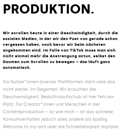
PRODUK­TION.
Wir scrollen heute in einer Geschwindigkeit, durch die
sozialen Medien, in der wir den Post von gerade schon
vergessen haben, noch bevor wir beim nächsten
angekommen sind. Im Falle von TikTok muss man sich
nicht einmal mehr die Anstrengung antun, selbst den
Daumen zum Scrollen zu bewegen – das läuft ganz
automatisch.
Als Nutzer*innen diverser Plattformen stört viele das
nicht weiter. Im Gegenteil: Wir brauchen die
Geschwindigkeit, Bedürfnisaufschub ist hier fehl am
Platz. Für Creator*innen und Menschen in der
Contentproduktion – so wie mich – ist das schnelle
Konsumverhalten jedoch alles andere als spaßig.
Welcome to my rant über die Schnelllebigkeit digitaler