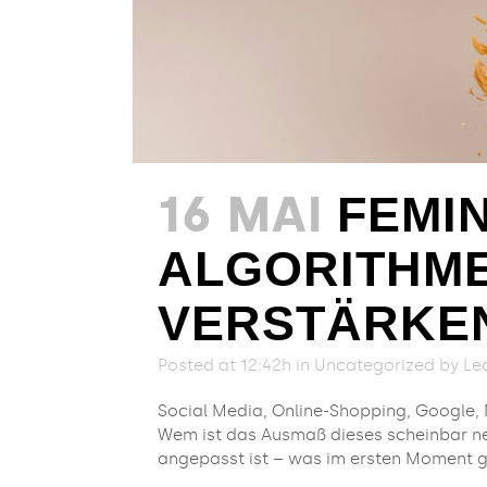
16 MAI
FEMI
ALGORITHM
VERSTÄRKE
Posted at 12:42h
in
Uncategorized
by
Le
Social Media, Online-Shopping, Google, Na
Wem ist das Ausmaß dieses scheinbar net
angepasst ist – was im ersten Moment gu