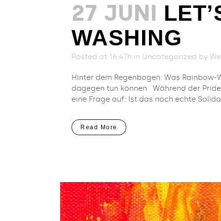
27 JUNI
LET’
WASHING
Posted at 16:47h
in
Uncategorized
by
We
Hinter dem Regenbogen: Was Rainbow-Was
dagegen tun können Während der Pride 
eine Frage auf: Ist das noch echte Solidar
Read More