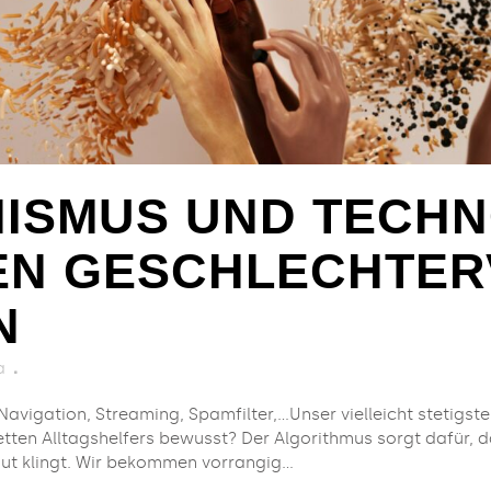
NISMUS UND TECHN
EN GESCHLECHTER
N
a
vigation, Streaming, Spamfilter,…Unser vielleicht stetigster
ten Alltagshelfers bewusst? Der Algorithmus sorgt dafür, da
t klingt. Wir bekommen vorrangig...