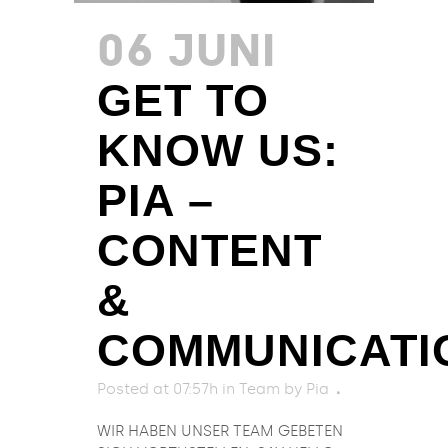
06 JUNI
GET TO
KNOW US:
PIA –
CONTENT
&
COMMUNICATI
Posted at 07:57h
in
Team
by
Pia
WIR HABEN UNSER TEAM GEBETEN