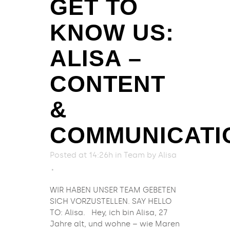
GET TO
KNOW US:
ALISA –
CONTENT
&
COMMUNICATI
Posted at 14:26h
in
Team
by
Alisa
WIR HABEN UNSER TEAM GEBETEN
SICH VORZUSTELLEN. SAY HELLO
TO: Alisa. Hey, ich bin Alisa, 27
Jahre alt, und wohne – wie Maren