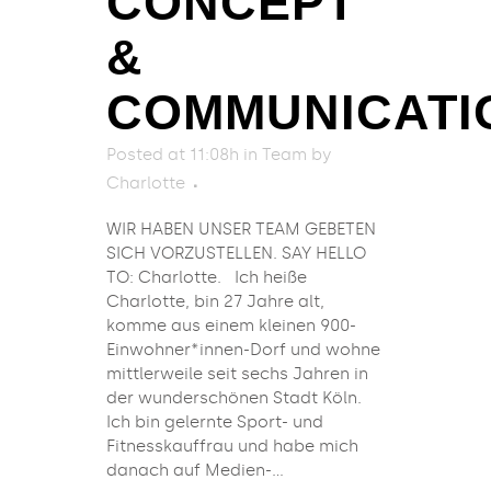
CONCEPT
&
COMMUNICATI
Posted at 11:08h
in
Team
by
Charlotte
WIR HABEN UNSER TEAM GEBETEN
SICH VORZUSTELLEN. SAY HELLO
TO: Charlotte. Ich heiße
Charlotte, bin 27 Jahre alt,
komme aus einem kleinen 900-
Einwohner*innen-Dorf und wohne
mittlerweile seit sechs Jahren in
der wunderschönen Stadt Köln.
Ich bin gelernte Sport- und
Fitnesskauffrau und habe mich
danach auf Medien-...