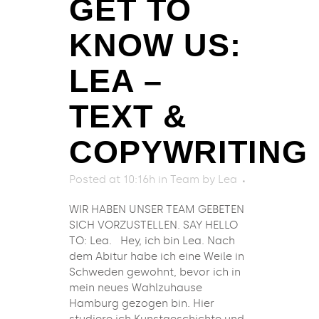
GET TO
KNOW US:
LEA –
TEXT &
COPYWRITING
Posted at 10:16h
in
Team
by
Lea
WIR HABEN UNSER TEAM GEBETEN
SICH VORZUSTELLEN. SAY HELLO
TO: Lea. Hey, ich bin Lea. Nach
dem Abitur habe ich eine Weile in
Schweden gewohnt, bevor ich in
mein neues Wahlzuhause
Hamburg gezogen bin. Hier
studiere ich Kunstgeschichte und