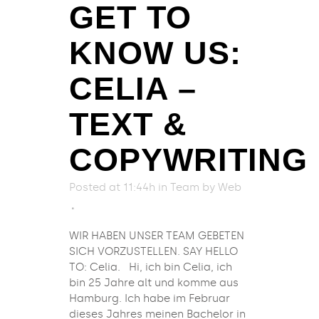
GET TO
KNOW US:
CELIA –
TEXT &
COPYWRITING
Posted at 11:44h
in
Team
by
Web
WIR HABEN UNSER TEAM GEBETEN
SICH VORZUSTELLEN. SAY HELLO
TO: Celia. Hi, ich bin Celia, ich
bin 25 Jahre alt und komme aus
Hamburg. Ich habe im Februar
dieses Jahres meinen Bachelor in