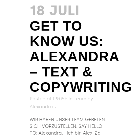
18 JULI
GET TO
KNOW US:
ALEXANDRA
– TEXT &
COPYWRITING
Posted at 09:05h
in
Team
by
Alexandra
WIR HABEN UNSER TEAM GEBETEN
SICH VORZUSTELLEN. SAY HELLO
TO: Alexandra. Ich bin Alex, 26