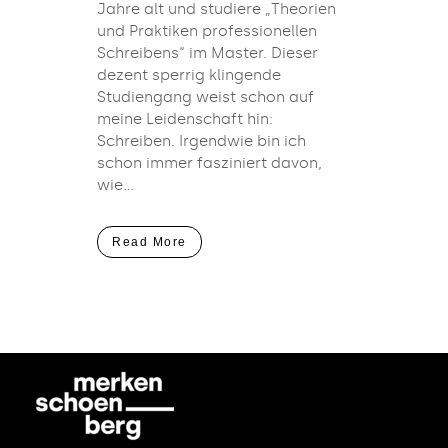
Jahre alt und studiere „Theorien
und Praktiken professionellen
Schreibens“ im Master. Dieser
dezent sperrig klingende
Studiengang weist schon auf
meine Leidenschaft hin:
Schreiben. Irgendwie bin ich
schon immer fasziniert davon,
wie...
Read More