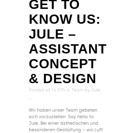
GET TO
KNOW US:
JULE –
ASSISTANT
CONCEPT
& DESIGN
Posted at 14:07h
in
Team
by
Jule
Wir haben unser Team gebeten
sich vorzustellen. Say hello to:
Jule. Bei einer ästhetischen und
besonderen Gestaltung – wo Luft