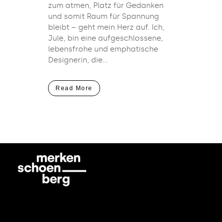
zum atmen, Platz für Gedanken
und somit Raum für Spannung
bleibt – geht mein Herz auf. Ich,
Jule, bin eine aufgeschlossene,
lebensfrohe und emphatische
Designerin, die...
Read More