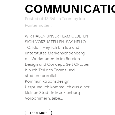
COMMUNICATI
Posted at 13:34h
in
Team
by
Ida
Pantermöller
WIR HABEN UNSER TEAM GEBETEN
SICH VORZUSTELLEN. SAY HELLO
TO: ida. Hey, ich bin Ida und
unterstütze Merkenschoenberg
als Werkstudentin im Bereich
Design und Concept. Seit Oktober
bin ich Teil des Teams und
studiere parallel
Kommunikationsdesign.
Ursprünglich komme ich aus einer
kleinen Stadt in Mecklenburg-
Vorpommern, lebe...
Read More