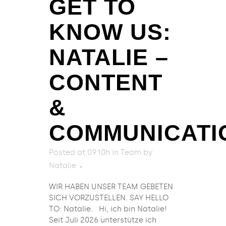
GET TO
KNOW US:
NATALIE –
CONTENT
&
COMMUNICATI
Posted at 09:10h
in
Team
by
Natalie
WIR HABEN UNSER TEAM GEBETEN
SICH VORZUSTELLEN. SAY HELLO
TO: Natalie. Hi, ich bin Natalie!
Seit Juli 2026 unterstütze ich