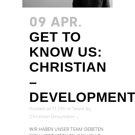
09 APR.
GET TO
KNOW US:
CHRISTIAN
–
DEVELOPMEN
Posted at 11:29h
in
Team
by
Christian Graumann
WIR HABEN UNSER TEAM GEBETEN