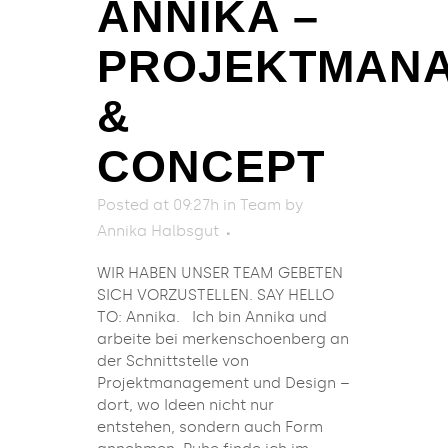
ANNIKA –
PROJEKTMAN
&
CONCEPT
Posted at 09:27h
in
Team
by
Annika Halbsgut
WIR HABEN UNSER TEAM GEBETEN
SICH VORZUSTELLEN. SAY HELLO
TO: Annika. Ich bin Annika und
arbeite bei merkenschoenberg an
der Schnittstelle von
Projektmanagement und Design –
dort, wo Ideen nicht nur
entstehen, sondern auch Form