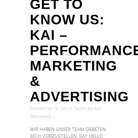
GET TO
KNOW US:
KAI –
PERFORMANC
MARKETING
&
ADVERTISING
Posted at 12:14h
in
Team
by
Kai
Reinwald
WIR HABEN UNSER TEAM GEBETEN
SICH VORZUSTELLEN. SAY HELLO