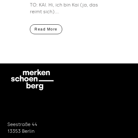
TO: KAI. Hi, ich bin Kai (ja, das
reimt sich)....
Read More
Seestraße 44
13353 Berlin